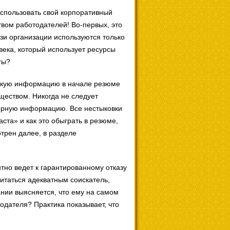
 использовать свой корпоративный
твом работодателей! Во-первых, это
зи организации используются только
овека, который использует ресурсы
ты?
 такую информацию в начале резюме
ществом. Никогда не следует
верную информацию. Все нестыковки
ста» и как это обыграть в резюме,
трен далее, в разделе
но ведет к гарантированному отказу
читаться адекватным соискатель,
ании выясняется, что ему на самом
тодателя? Практика показывает, что