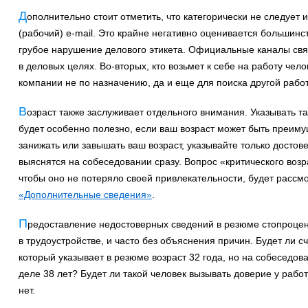
Д
ополнительно стоит отметить, что категорически не следует
(рабочий) e-mail. Это крайне негативно оценивается большинс
грубое нарушение делового этикета. Официальные каналы свя
в деловых целях. Во-вторых, кто возьмет к себе на работу чел
компании не по назначению, да и еще для поиска другой рабо
В
озраст также заслуживает отдельного внимания. Указывать
будет особенно полезно, если ваш возраст может быть преиму
занижать или завышать ваш возраст, указывайте только досто
выяснятся на собеседовании сразу. Вопрос «критического возра
чтобы оно не потеряло своей привлекательности, будет рассмо
«Дополнительные сведения»
.
П
редоставление недостоверных сведений в резюме стопроцент
в трудоустройстве, и часто без объяснения причин. Будет ли с
который указывает в резюме возраст 32 года, но на собеседов
деле 38 лет? Будет ли такой человек вызывать доверие у рабо
нет.