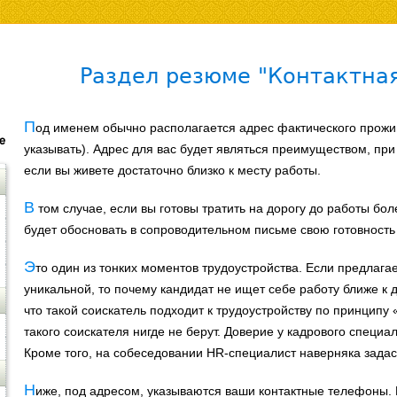
Раздел резюме "Контактна
П
од именем обычно располагается адрес фактического прожи
указывать). Адрес для вас будет являться преимуществом, при
если вы живете достаточно близко к месту работы.
В
том случае, если вы готовы тратить на дорогу до работы бо
будет обосновать в сопроводительном письме свою готовность 
Э
то один из тонких моментов трудоустройства. Если предлага
уникальной, то почему кандидат не ищет себе работу ближе к
что такой соискатель подходит к трудоустройству по принципу
такого соискателя нигде не берут. Доверие у кадрового специа
Кроме того, на собеседовании HR-специалист наверняка задас
Н
иже, под адресом, указываются ваши контактные телефоны. Е