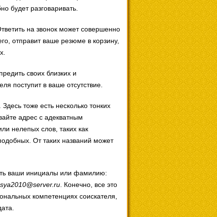
но будет разговаривать.
тветить на звонок может совершенно
его, отправит ваше резюме в корзину,
х.
редить своих близких и
еля поступит в ваше отсутствие.
. Здесь тоже есть несколько тонких
вайте адрес с адекватным
ли нелепых слов, таких как
подобных. От таких названий может
жать ваши инициалы или фамилию:
sya2010@server.ru
. Конечно, все это
иональных компетенциях соискателя,
дата.