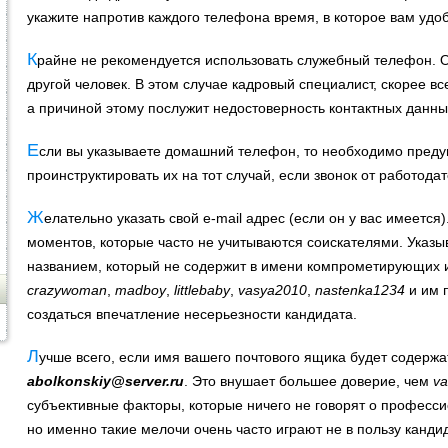
укажите напротив каждого телефона время, в которое вам удоб
К
райне не рекомендуется использовать служебный телефон. О
другой человек. В этом случае кадровый специалист, скорее вс
а причиной этому послужит недостоверность контактных данны
E
сли вы указываете домашний телефон, то необходимо предуп
проинструктировать их на тот случай, если звонок от работодат
Ж
елательно указать свой e-mail адрес (если он у вас имеется)
моментов, которые часто не учитываются соискателями. Указы
названием, который не содержит в имени компрометирующих и
crazywoman
,
madboy
,
littlebaby
,
vasya2010
,
nastenka1234
и им 
создаться впечатление несерьезности кандидата.
Л
учше всего, если имя вашего почтового ящика будет содер
abolkonskiy@server.ru
. Это внушает большее доверие, чем
va
субъективные факторы, которые ничего не говорят о професс
но именно такие мелочи очень часто играют не в пользу канди